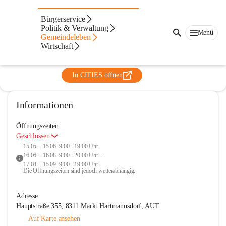
Erlebnisfreibad Markt
Bürgerservice
Hartmannsdorf
Politik & Verwaltung
Menü
Gemeindeleben
@erlebnisfreibad-markt-hartmannsdorf
Wirtschaft
Freibad
In CITIES öffnen
Informationen
Öffnungszeiten
Geschlossen
15.05. - 15.06. 9:00 - 19:00 Uhr
16.06. - 16.08. 9:00 - 20:00 Uhr
17.08. - 15.09. 9:00 - 19:00 Uhr
Die Öffnungszeiten sind jedoch wetterabhängig.
Adresse
Hauptstraße 355, 8311 Markt Hartmannsdorf, AUT
Auf Karte ansehen