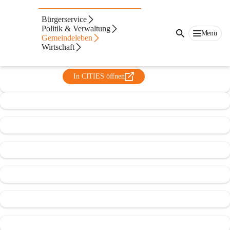
Trachtenkapelle Markt
Bürgerservice
Hartmannsdorf
Politik & Verwaltung
Menü
Gemeindeleben
@trachtenkapelle-markt-hartmannsdorf
Wirtschaft
Musikverein
In CITIES öffnen