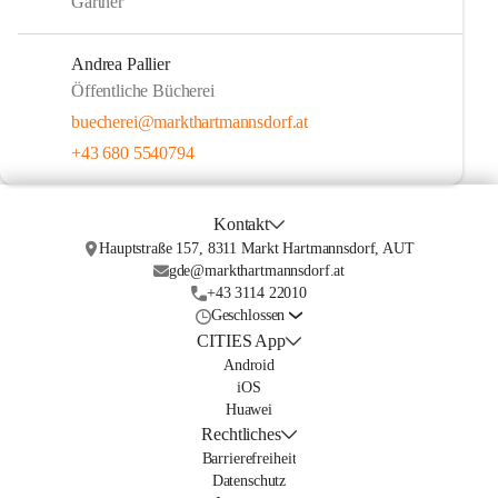
Gärtner
Andrea Pallier
Öffentliche Bücherei
buecherei@markthartmannsdorf.at
+43 680 5540794
Kontakt
Hauptstraße 157, 8311 Markt Hartmannsdorf, AUT
gde@markthartmannsdorf.at
+43 3114 22010
Geschlossen
CITIES App
Android
iOS
Huawei
Rechtliches
Barrierefreiheit
Datenschutz