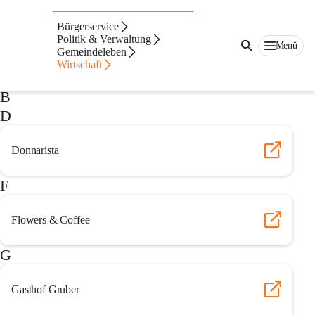
Auf dieser Seite
Bürgerservice
Politik & Verwaltung
Kulinarische Betriebe in Markt Hartmannsdorf
Menü
Gemeindeleben
Wirtschaft
B
D
Donnarista
F
Flowers & Coffee
G
Gasthof Gruber