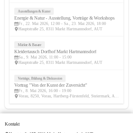
Ausstellungen & Kunst
22
Energie & Natur - Ausstellung, Vorträge & Workshops 
MAI
Fr., 22. Mai 2026, 12:00 - Sa., 23. Mai 2026, 18:00
Hauptstraße 25, 8311 Markt Hartmannsdorf, AUT
Märkte & Basare
9
Kleidertausch Dorfhof Markt Hartmannsdorf
MAI
Sa., 9. Mai 2026, 11:00 - 15:00
Hauptstraße 25, 8311 Markt Hartmannsdorf, AUT
Vorträge, Bildung & Diskussion
8
Vortrag "Von der Kunst der Zuversicht" 
MAI
Fr., 8. Mai 2026, 16:00 - 19:00
Vorau, 8250, Vorau, Hartberg-Fürstenfeld, Steiermark, AUT
Kontakt