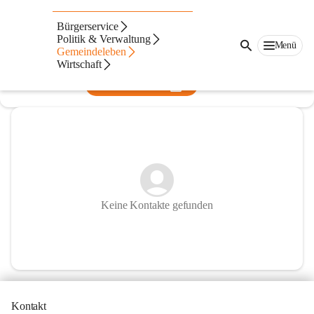
Bücherei Markt Hartmannsdorf
Bürgerservice
Politik & Verwaltung
@bucherei-markt-hartmannsdorf
Menü
Gemeindeleben
Bibliothek
Wirtschaft
In CITIES öffnen
Keine Kontakte gefunden
Kontakt